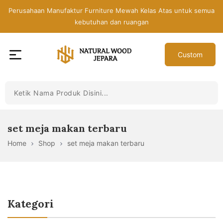
Skip
Perusahaan Manufaktur Furniture Mewah Kelas Atas untuk semua
to
kebutuhan dan ruangan
the
content
Custom
Toko
Mebel
Jepara
Murah
-
set meja makan terbaru
Furniture
Home
Shop
set meja makan terbaru
Jati
Mewah
Modern
Kategori