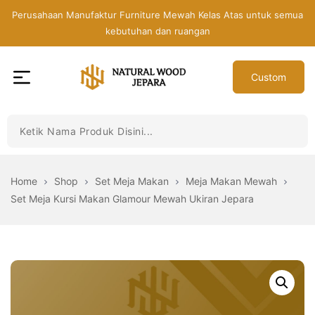
Skip
Perusahaan Manufaktur Furniture Mewah Kelas Atas untuk semua
to
kebutuhan dan ruangan
the
content
Custom
Toko
Mebel
Jepara
Murah
-
Home
Shop
Set Meja Makan
Meja Makan Mewah
Furniture
Set Meja Kursi Makan Glamour Mewah Ukiran Jepara
Jati
Mewah
Modern