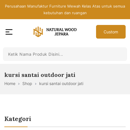
Skip
Perusahaan Manufaktur Furniture Mewah Kelas Atas untuk semua
to
kebutuhan dan ruangan
the
content
Custom
Toko
Mebel
Jepara
Murah
-
kursi santai outdoor jati
Furniture
Home
Shop
kursi santai outdoor jati
Jati
Mewah
Modern
Kategori