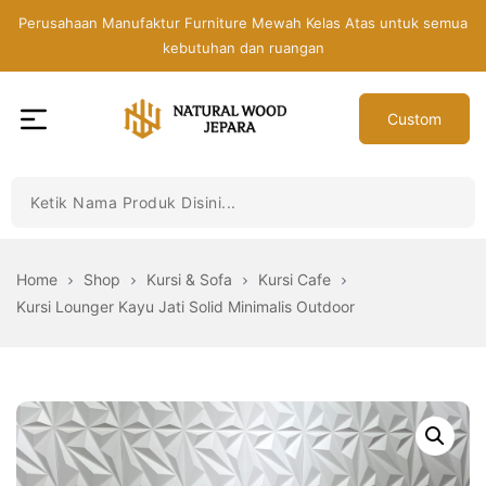
Skip
Perusahaan Manufaktur Furniture Mewah Kelas Atas untuk semua
to
kebutuhan dan ruangan
the
content
Custom
Toko
Mebel
Jepara
Murah
-
Home
Shop
Kursi & Sofa
Kursi Cafe
Furniture
Kursi Lounger Kayu Jati Solid Minimalis Outdoor
Jati
Mewah
Modern