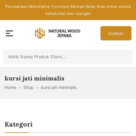
Skip
Perusahaan Manufaktur Furniture Mewah Kelas Atas untuk semua
to
kebutuhan dan ruangan
the
content
Custom
Toko
Mebel
Jepara
Murah
-
kursi jati minimalis
Furniture
Home
Shop
kursi jati minimalis
Jati
Mewah
Modern
Kategori