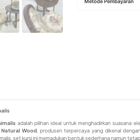
Metode Pembayaran
jACCasa ekspedisi nasion
Anda dapat memesan de
Kode : NWJ 134
Jasa ekspedisi lokal peng
inginkan atau
Harga premium kualitas t
pulau sumatra
sediakan komposisi sesu
Harga yang kami berik
Jasa ekspedisi nasional p
dengan toko mebel yang 
luar pulau sumatra
alis
imalis
adalah pilihan ideal untuk menghadirkan suasana e
 Natural Wood
, produsen terpercaya yang dikenal dengan
imalis, set kursi ini memadukan bentuk sederhana namun tetap