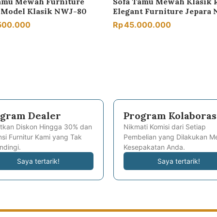
amu Mewah Furniture
Sofa Tamu Mewah Klasik 
 Model Klasik NWJ-80
Elegant Furniture Jepara
500.000
Rp
45.000.000
gram Dealer
Program Kolaboras
tkan Diskon Hingga 30% dan
Nikmati Komisi dari Setiap
si Furnitur Kami yang Tak
Pembelian yang Dilakukan Me
ndingi.
Kesepakatan Anda.
Saya tertarik!
Saya tertarik!