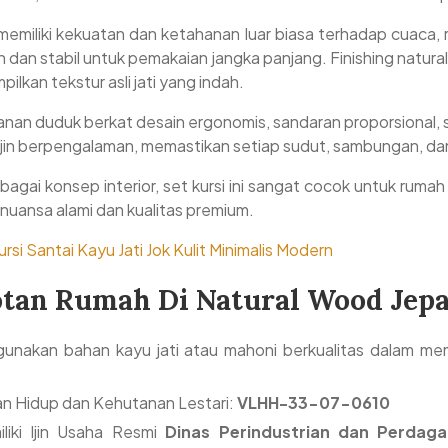
i memiliki kekuatan dan ketahanan luar biasa terhadap cuaca
h dan stabil untuk pemakaian jangka panjang. Finishing natu
ilkan tekstur asli jati yang indah.
amanan duduk berkat desain ergonomis, sandaran proporsional,
ajin berpengalaman, memastikan setiap sudut, sambungan, dan b
ai konsep interior, set kursi ini sangat cocok untuk rumah 
uansa alami dan kualitas premium.
rsi Santai Kayu Jati Jok Kulit Minimalis Modern
otan Rumah Di Natural Wood Jepa
unakan bahan kayu jati atau mahoni berkualitas dalam mem
an Hidup dan Kehutanan Lestari:
VLHH-33-07-0610
iki Ijin Usaha Resmi
Dinas Perindustrian dan Perdaga