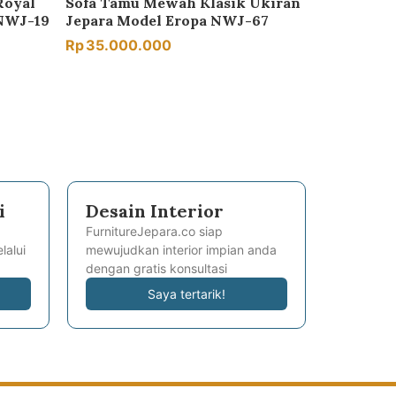
Royal
Sofa Tamu Mewah Klasik Ukiran
 NWJ-19
Jepara Model Eropa NWJ-67
Rp
35.000.000
i
Desain Interior
FurnitureJepara.co siap
lalui
mewujudkan interior impian anda
dengan gratis konsultasi
Saya tertarik!