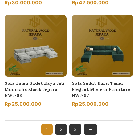
Rp
30.000.000
Rp
42.500.000
Sofa Tamu Sudut Kayu Jati
Sofa Sudut Kursi Tamu
Minimalis Klasik Jepara
Elegant Modern Furniture
NWJ-98
NWJ-97
Rp
25.000.000
Rp
25.000.000
1
2
3
→