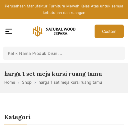
Skip
Perusahaan Manufaktur Furniture Mewah Kelas Atas untuk semua
to
kebutuhan dan ruangan
the
content
Custom
Toko
Mebel
Jepara
Murah
-
harga 1 set meja kursi ruang tamu
Furniture
Home
Shop
harga 1 set meja kursi ruang tamu
Jati
Mewah
Modern
Kategori