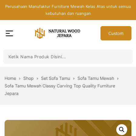
Skip
Perusahaan Manufaktur Furniture Mewah Kelas Atas untuk semua
to
kebutuhan dan ruangan
the
content
Custom
Toko
Mebel
Jepara
Murah
-
Home
Shop
Set Sofa Tamu
Sofa Tamu Mewah
Furniture
Sofa Tamu Mewah Classy Carving Top Quality Furniture
Jati
Jepara
Mewah
Modern