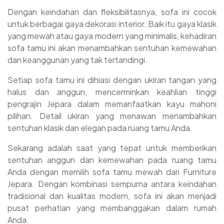
Mewah Classy Carving Top Quality Furniture Jepara
Dengan keindahan dan fleksibilitasnya, sofa ini cocok
Kami buatkan invoice sebagai bukti pemesanan dan
untuk berbagai gaya dekorasi interior. Baik itu gaya klasik
barang pemesanan akan kami proses
yang mewah atau gaya modern yang minimalis, kehadiran
Pelunasan 25-30% bisa Anda bayarkan saat produk
sofa tamu ini akan menambahkan sentuhan kemewahan
furniture Sofa Tamu Mewah NWJ-103 yang Anda pesan
dan keanggunan yang tak tertandingi.
sudah selesai siap kirim dan sampai di lokasi.
Setiap sofa tamu ini dihiasi dengan ukiran tangan yang
halus dan anggun, mencerminkan keahlian tinggi
pengrajin Jepara dalam memanfaatkan kayu mahoni
pilihan. Detail ukiran yang menawan menambahkan
sentuhan klasik dan elegan pada ruang tamu Anda.
Sekarang adalah saat yang tepat untuk memberikan
sentuhan anggun dan kemewahan pada ruang tamu
Anda dengan memilih sofa tamu mewah dari Furniture
Jepara. Dengan kombinasi sempurna antara keindahan
tradisional dan kualitas modern, sofa ini akan menjadi
pusat perhatian yang membanggakan dalam rumah
Anda.