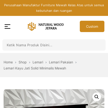
Skip
Perusahaan Manufaktur Furniture Mewah Kelas Atas untuk semua
to
kebutuhan dan ruangan
the
content
Custom
Toko
Mebel
Jepara
Murah
-
Home
Shop
Lemari
Lemari Pakaian
Furniture
Lemari Kayu Jati Solid Minimalis Mewah
Jati
Mewah
Modern