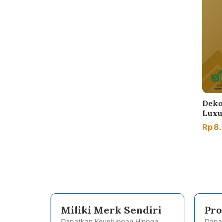
Deko
Luxu
Rp
8
Miliki Merk Sendiri
Pro
Dapatkan Keuntungan Hingga
Dapa