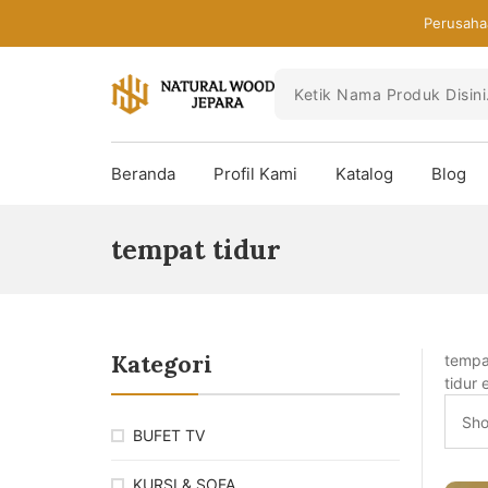
Skip
Perusaha
to
the
content
Toko
Mebel
Beranda
Profil Kami
Katalog
Blog
Jepara
Murah
-
tempat tidur
Furniture
Jati
Mewah
Modern
Kategori
tempat
tidur 
Sho
BUFET TV
KURSI & SOFA