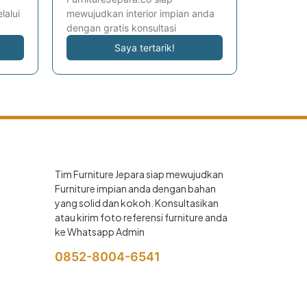
lalui
mewujudkan interior impian anda
dengan gratis konsultasi
Saya tertarik!
Tim Furniture Jepara siap mewujudkan
Furniture impian anda dengan bahan
yang solid dan kokoh. Konsultasikan
atau kirim foto referensi furniture anda
ke Whatsapp Admin
0852-8004-6541