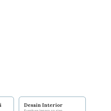
i
Desain Interior
FurnitureJepara.co siap