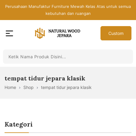
Skip
Perusahaan Manufaktur Furniture Mewah Kelas Atas untuk semua
to
kebutuhan dan ruangan
the
content
Custom
Toko
Mebel
Jepara
Murah
-
tempat tidur jepara klasik
Furniture
Home
Shop
tempat tidur jepara klasik
Jati
Mewah
Modern
Kategori