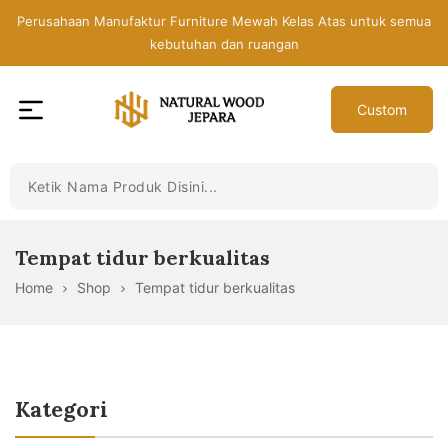
Skip
Perusahaan Manufaktur Furniture Mewah Kelas Atas untuk semua
to
kebutuhan dan ruangan
the
content
Custom
Toko
Mebel
Jepara
Murah
-
Tempat tidur berkualitas
Furniture
Home
Shop
Tempat tidur berkualitas
Jati
Mewah
Modern
Kategori