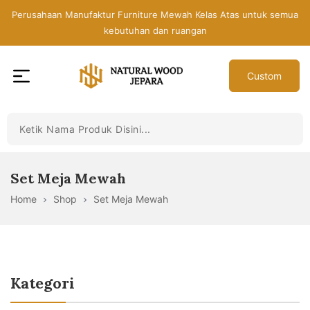
Skip
Perusahaan Manufaktur Furniture Mewah Kelas Atas untuk semua
to
kebutuhan dan ruangan
the
content
Custom
Toko
Mebel
Jepara
Murah
-
Set Meja Mewah
Furniture
Home
Shop
Set Meja Mewah
Jati
Mewah
Modern
Kategori