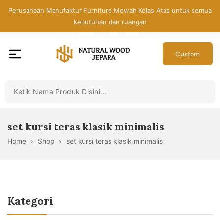
Skip
Perusahaan Manufaktur Furniture Mewah Kelas Atas untuk semua
to
kebutuhan dan ruangan
the
content
Custom
Toko
Mebel
Jepara
Murah
-
set kursi teras klasik minimalis
Furniture
Home
Shop
set kursi teras klasik minimalis
Jati
Mewah
Modern
Kategori