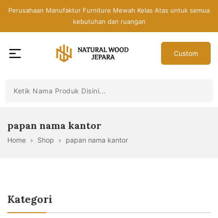
Skip
Perusahaan Manufaktur Furniture Mewah Kelas Atas untuk semua
to
kebutuhan dan ruangan
the
content
Custom
Toko
Mebel
Jepara
Murah
-
papan nama kantor
Furniture
Home
Shop
papan nama kantor
Jati
Mewah
Modern
Kategori