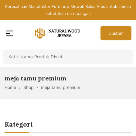
Skip
Perusahaan Manufaktur Furniture Mewah Kelas Atas untuk semua
to
kebutuhan dan ruangan
the
content
Custom
Toko
Mebel
Jepara
Murah
-
meja tamu premium
Furniture
Home
Shop
meja tamu premium
Jati
Mewah
Modern
Kategori