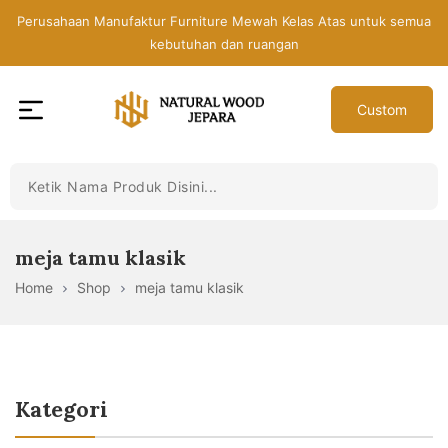
Skip
Perusahaan Manufaktur Furniture Mewah Kelas Atas untuk semua
to
kebutuhan dan ruangan
the
content
Custom
Toko
Mebel
Jepara
Murah
-
meja tamu klasik
Furniture
Home
Shop
meja tamu klasik
Jati
Mewah
Modern
Kategori