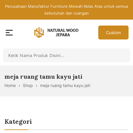
Skip
Perusahaan Manufaktur Furniture Mewah Kelas Atas untuk semua
to
kebutuhan dan ruangan
the
content
Custom
Toko
Mebel
Jepara
Murah
-
meja ruang tamu kayu jati
Furniture
Home
Shop
meja ruang tamu kayu jati
Jati
Mewah
Modern
Kategori