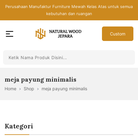
Skip
Perusahaan Manufaktur Furniture Mewah Kelas Atas untuk semua
to
kebutuhan dan ruangan
the
content
Custom
Toko
Mebel
Jepara
Murah
-
meja payung minimalis
Furniture
Home
Shop
meja payung minimalis
Jati
Mewah
Modern
Kategori