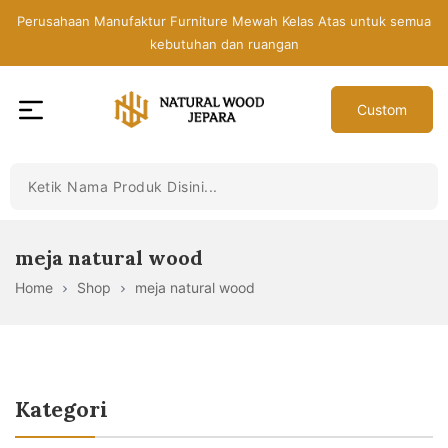
Skip
Perusahaan Manufaktur Furniture Mewah Kelas Atas untuk semua
to
kebutuhan dan ruangan
the
content
Custom
Toko
Mebel
Jepara
Murah
-
meja natural wood
Furniture
Home
Shop
meja natural wood
Jati
Mewah
Modern
Kategori