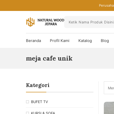
Skip
Perusaha
to
the
content
Toko
Mebel
Beranda
Profil Kami
Katalog
Blog
Jepara
Murah
-
meja cafe unik
Furniture
Jati
Mewah
Modern
Kategori
Men
BUFET TV
KURSI & SOFA