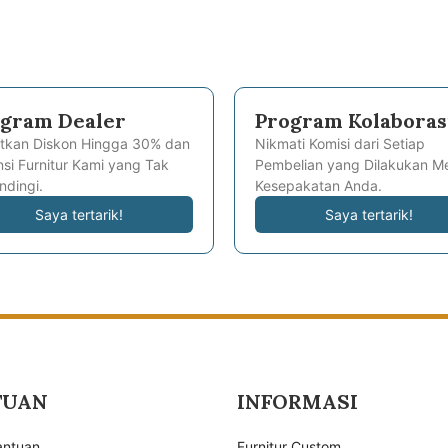
gram Dealer
Program Kolaboras
tkan Diskon Hingga 30% dan
Nikmati Komisi dari Setiap
si Furnitur Kami yang Tak
Pembelian yang Dilakukan Me
ndingi.
Kesepakatan Anda.
Saya tertarik!
Saya tertarik!
TUAN
INFORMASI
antuan
Furnitur Custom