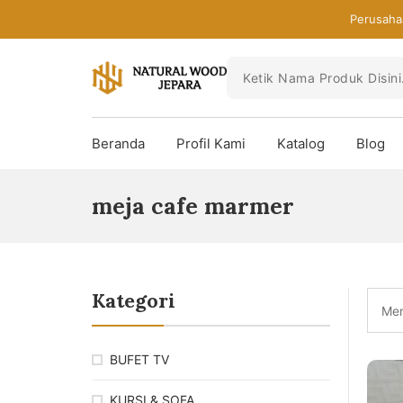
Skip
Perusaha
to
the
content
Toko
Mebel
Beranda
Profil Kami
Katalog
Blog
Jepara
Murah
-
meja cafe marmer
Furniture
Jati
Mewah
Modern
Kategori
Men
BUFET TV
KURSI & SOFA