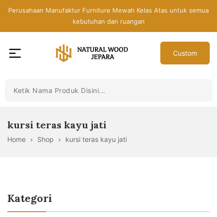
Skip
Perusahaan Manufaktur Furniture Mewah Kelas Atas untuk semua
to
kebutuhan dan ruangan
the
content
Custom
Toko
Mebel
Jepara
Murah
-
kursi teras kayu jati
Furniture
Home
Shop
kursi teras kayu jati
Jati
Mewah
Modern
Kategori