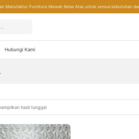
an Manufaktur Furniture Mewah Kelas Atas untuk semua kebutuhan da
Hubungi Kami
h
ampilkan hasil tunggal