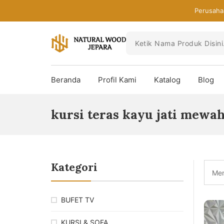
Skip
Perusaha
to
the
content
Toko
Mebel
Beranda
Profil Kami
Katalog
Blog
Jepara
Murah
-
kursi teras kayu jati mewa
Furniture
Jati
Mewah
Modern
Kategori
Men
BUFET TV
KURSI & SOFA