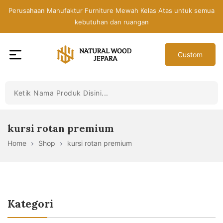
Skip
Perusahaan Manufaktur Furniture Mewah Kelas Atas untuk semua
to
kebutuhan dan ruangan
the
content
Custom
Toko
Mebel
Jepara
Murah
-
kursi rotan premium
Furniture
Home
Shop
kursi rotan premium
Jati
Mewah
Modern
Kategori