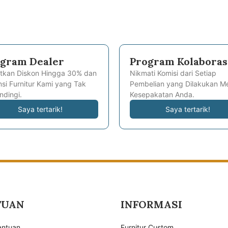
gram Dealer
Program Kolaboras
tkan Diskon Hingga 30% dan
Nikmati Komisi dari Setiap
si Furnitur Kami yang Tak
Pembelian yang Dilakukan Me
ndingi.
Kesepakatan Anda.
Saya tertarik!
Saya tertarik!
TUAN
INFORMASI
antuan
Furnitur Custom