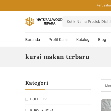
Skip
Perusaha
to
the
content
Toko
Mebel
Beranda
Profil Kami
Katalog
Blog
Jepara
Murah
-
kursi makan terbaru
Furniture
Jati
Mewah
Modern
Kategori
Men
BUFET TV
KURSI & SOFA