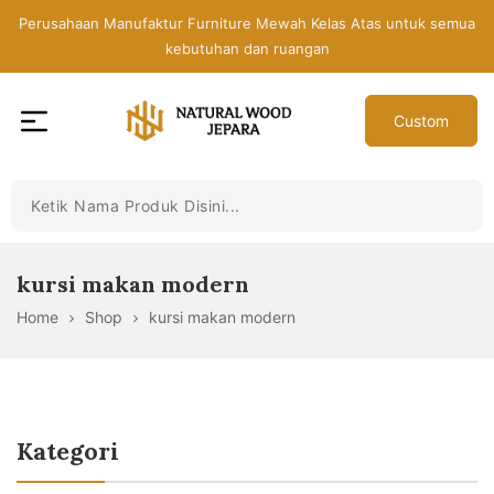
Skip
Perusahaan Manufaktur Furniture Mewah Kelas Atas untuk semua
to
kebutuhan dan ruangan
the
content
Custom
Toko
Mebel
Jepara
Murah
-
kursi makan modern
Furniture
Home
Shop
kursi makan modern
Jati
Mewah
Modern
Kategori