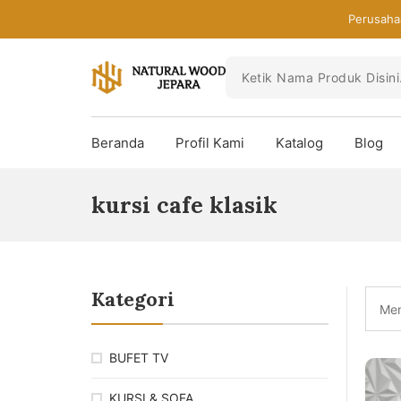
Skip
Perusaha
to
the
content
Toko
Mebel
Beranda
Profil Kami
Katalog
Blog
Jepara
Murah
-
kursi cafe klasik
Furniture
Jati
Mewah
Modern
Kategori
Men
BUFET TV
KURSI & SOFA