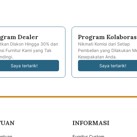
gram Dealer
Program Kolaboras
tkan Diskon Hingga 30% dan
Nikmati Komisi dari Setiap
si Furnitur Kami yang Tak
Pembelian yang Dilakukan Me
ndingi.
Kesepakatan Anda.
Saya tertarik!
Saya tertarik!
TUAN
INFORMASI
antuan
Furnitur Custom