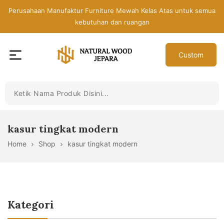
Skip
Perusahaan Manufaktur Furniture Mewah Kelas Atas untuk semua
to
kebutuhan dan ruangan
the
content
Custom
Toko
Mebel
Jepara
Murah
-
kasur tingkat modern
Furniture
Home
Shop
kasur tingkat modern
Jati
Mewah
Modern
Kategori