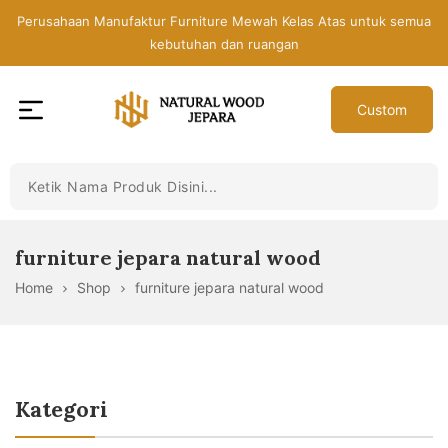
Skip
Perusahaan Manufaktur Furniture Mewah Kelas Atas untuk semua
to
kebutuhan dan ruangan
the
content
Custom
Toko
Mebel
Jepara
Murah
-
furniture jepara natural wood
Furniture
Home
Shop
furniture jepara natural wood
Jati
Mewah
Modern
Kategori