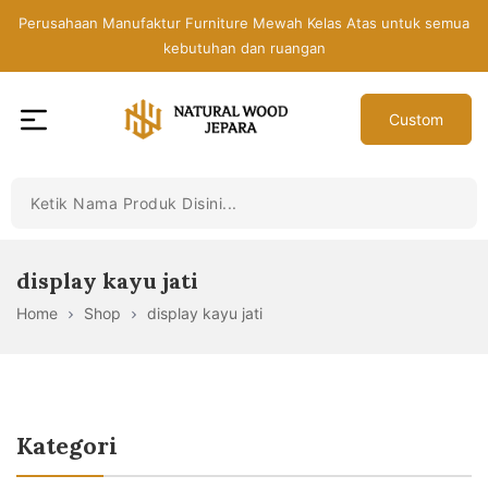
Skip
Perusahaan Manufaktur Furniture Mewah Kelas Atas untuk semua
to
kebutuhan dan ruangan
the
content
Custom
Toko
Mebel
Jepara
Murah
-
display kayu jati
Furniture
Home
Shop
display kayu jati
Jati
Mewah
Modern
Kategori