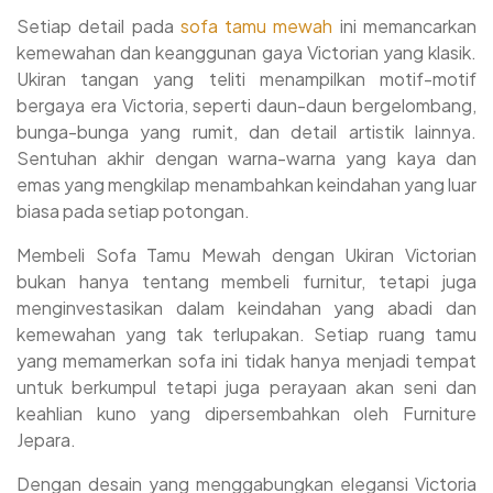
Mewah Victiorian Carving Furniture Jepara NWJ-43
Setiap detail pada
sofa tamu mewah
ini memancarkan
Kami buatkan invoice sebagai bukti pemesanan dan
kemewahan dan keanggunan gaya Victorian yang klasik.
barang pemesanan akan kami proses
Ukiran tangan yang teliti menampilkan motif-motif
Pelunasan 25-30% bisa Anda bayarkan saat produk
bergaya era Victoria, seperti daun-daun bergelombang,
furniture Sofa Tamu Mewah NWJ-43 yang Anda pesan
bunga-bunga yang rumit, dan detail artistik lainnya.
sudah selesai siap kirim dan sampai di lokasi.
Sentuhan akhir dengan warna-warna yang kaya dan
emas yang mengkilap menambahkan keindahan yang luar
biasa pada setiap potongan.
Membeli Sofa Tamu Mewah dengan Ukiran Victorian
bukan hanya tentang membeli furnitur, tetapi juga
menginvestasikan dalam keindahan yang abadi dan
kemewahan yang tak terlupakan. Setiap ruang tamu
yang memamerkan sofa ini tidak hanya menjadi tempat
untuk berkumpul tetapi juga perayaan akan seni dan
keahlian kuno yang dipersembahkan oleh Furniture
Jepara.
Dengan desain yang menggabungkan elegansi Victoria