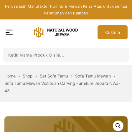
Skip
Perusahaan Manufaktur Furniture Mewah Kelas Atas untuk semua
to
kebutuhan dan ruangan
the
content
Custom
Toko
Mebel
Jepara
Murah
-
Home
Shop
Set Sofa Tamu
Sofa Tamu Mewah
Furniture
Sofa Tamu Mewah Victiorian Carving Furniture Jepara NWJ-
Jati
43
Mewah
Modern