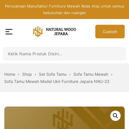
Skip
Perusahaan Manufaktur Furniture Mewah Kelas Atas untuk semua
to
kebutuhan dan ruangan
the
content
Custom
Toko
Mebel
Jepara
Murah
-
Home
Shop
Set Sofa Tamu
Sofa Tamu Mewah
Furniture
Sofa Tamu Mewah Model Ukir Furniture Jepara NWJ-23
Jati
Mewah
Modern