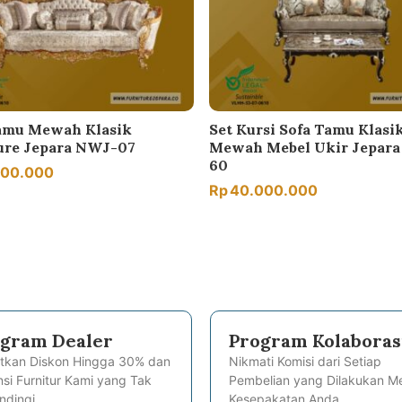
amu Mewah Klasik
Set Kursi Sofa Tamu Klasi
ure Jepara NWJ-07
Mewah Mebel Ukir Jepar
60
500.000
Rp
40.000.000
gram Dealer
Program Kolaboras
tkan Diskon Hingga 30% dan
Nikmati Komisi dari Setiap
si Furnitur Kami yang Tak
Pembelian yang Dilakukan Me
ndingi.
Kesepakatan Anda.