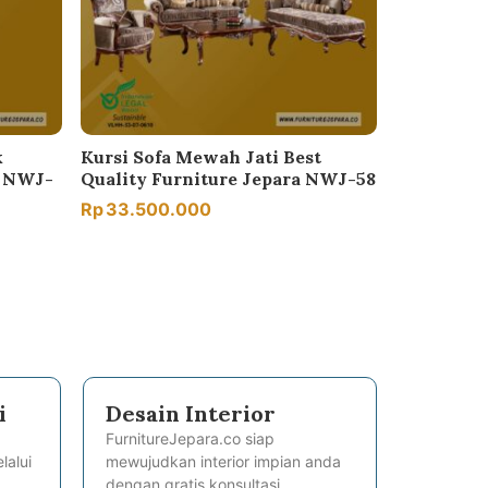
k
Kursi Sofa Mewah Jati Best
a NWJ-
Quality Furniture Jepara NWJ-58
Rp
33.500.000
i
Desain Interior
FurnitureJepara.co siap
lalui
mewujudkan interior impian anda
dengan gratis konsultasi