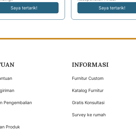
Saya tertarik!
Saya tertarik!
TUAN
INFORMASI
antuan
Furnitur Custom
giriman
Katalog Furnitur
an Pengembalian
Gratis Konsultasi
Survey ke rumah
an Produk