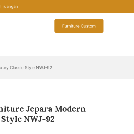
n ruangan
Furniture Custom
xury Classic Style NWJ-92
niture Jepara Modern
 Style NWJ-92