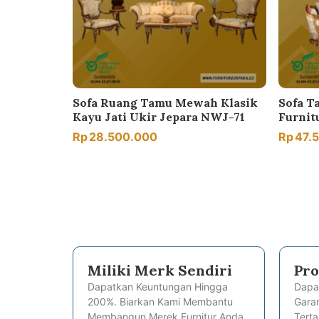
Sofa Ruang Tamu Mewah Klasik
Sofa T
Kayu Jati Ukir Jepara NWJ-71
Furnit
Rp
28.500.000
Rp
47.
Miliki Merk Sendiri
Pro
Dapatkan Keuntungan Hingga
Dapa
200%. Biarkan Kami Membantu
Garan
Membangun Merek Furnitur Anda.
Terta