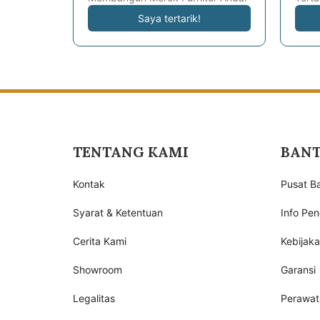
Saya tertarik!
TENTANG KAMI
BAN
Kontak
Pusat B
Syarat & Ketentuan
Info Pen
Cerita Kami
Kebijak
Showroom
Garansi
Legalitas
Perawat