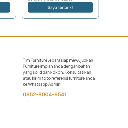
Saya tertarik!
Tim Furniture Jepara siap mewujudkan
Furniture impian anda dengan bahan
yang solid dan kokoh. Konsultasikan
atau kirim foto referensi furniture anda
ke Whatsapp Admin
0852-8004-6541