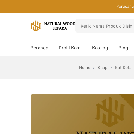
Skip
Perusaha
to
the
content
Toko
Mebel
Beranda
Profil Kami
Katalog
Blog
Jepara
Murah
-
Home
Shop
Set Sofa
Furniture
Jati
Mewah
Modern