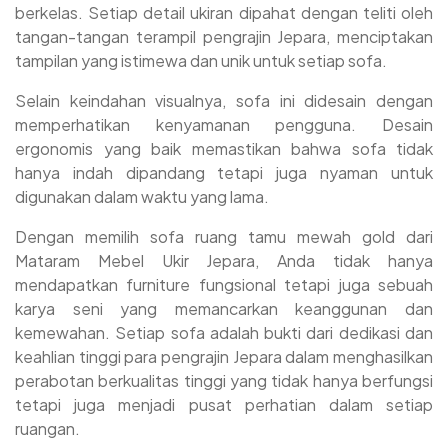
furniture Sofa Tamu Mewah NWJ-70 yang Anda pesan
berkelas. Setiap detail ukiran dipahat dengan teliti oleh
sudah selesai siap kirim dan sampai di lokasi.
tangan-tangan terampil pengrajin Jepara, menciptakan
tampilan yang istimewa dan unik untuk setiap sofa.
Selain keindahan visualnya, sofa ini didesain dengan
memperhatikan kenyamanan pengguna. Desain
ergonomis yang baik memastikan bahwa sofa tidak
hanya indah dipandang tetapi juga nyaman untuk
digunakan dalam waktu yang lama.
Dengan memilih sofa ruang tamu mewah gold dari
Mataram Mebel Ukir Jepara, Anda tidak hanya
mendapatkan furniture fungsional tetapi juga sebuah
karya seni yang memancarkan keanggunan dan
kemewahan. Setiap sofa adalah bukti dari dedikasi dan
keahlian tinggi para pengrajin Jepara dalam menghasilkan
perabotan berkualitas tinggi yang tidak hanya berfungsi
tetapi juga menjadi pusat perhatian dalam setiap
ruangan.