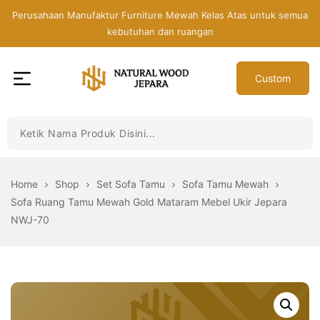
Skip
Perusahaan Manufaktur Furniture Mewah Kelas Atas untuk semua
to
kebutuhan dan ruangan
the
content
Custom
Toko
Mebel
Jepara
Murah
-
Home
Shop
Set Sofa Tamu
Sofa Tamu Mewah
Furniture
Sofa Ruang Tamu Mewah Gold Mataram Mebel Ukir Jepara
Jati
NWJ-70
Mewah
Modern