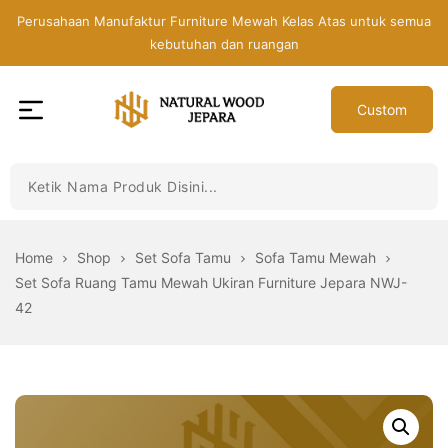
Skip
Perusahaan Manufaktur Furniture Mewah Kelas Atas untuk semua
to
kebutuhan dan ruangan
the
content
Custom
Toko
Mebel
Jepara
Murah
-
Home
Shop
Set Sofa Tamu
Sofa Tamu Mewah
Furniture
Set Sofa Ruang Tamu Mewah Ukiran Furniture Jepara NWJ-
Jati
42
Mewah
Modern