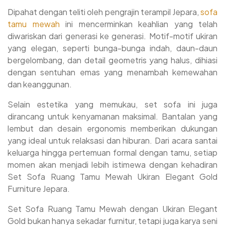
Tamu Mewah Ukiran Furniture Jepara NWJ-42
Dipahat dengan teliti oleh pengrajin terampil Jepara,
sofa
Kami buatkan invoice sebagai bukti pemesanan dan
tamu mewah
ini mencerminkan keahlian yang telah
barang pemesanan akan kami proses
diwariskan dari generasi ke generasi. Motif-motif ukiran
Pelunasan 25-30% bisa Anda bayarkan saat produk
yang elegan, seperti bunga-bunga indah, daun-daun
furniture Sofa Tamu Mewah NWJ-42 yang Anda pesan
bergelombang, dan detail geometris yang halus, dihiasi
sudah selesai siap kirim dan sampai di lokasi.
dengan sentuhan emas yang menambah kemewahan
dan keanggunan.
Selain estetika yang memukau, set sofa ini juga
dirancang untuk kenyamanan maksimal. Bantalan yang
lembut dan desain ergonomis memberikan dukungan
yang ideal untuk relaksasi dan hiburan. Dari acara santai
keluarga hingga pertemuan formal dengan tamu, setiap
momen akan menjadi lebih istimewa dengan kehadiran
Set Sofa Ruang Tamu Mewah Ukiran Elegant Gold
Furniture Jepara.
Set Sofa Ruang Tamu Mewah dengan Ukiran Elegant
Gold bukan hanya sekadar furnitur, tetapi juga karya seni