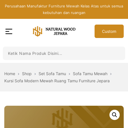
Skip
Perusahaan Manufaktur Furniture Mewah Kelas Atas untuk semua
to
kebutuhan dan ruangan
the
content
Custom
Toko
Mebel
Jepara
Murah
-
Home
Shop
Set Sofa Tamu
Sofa Tamu Mewah
Furniture
Kursi Sofa Modern Mewah Ruang Tamu Furniture Jepara
Jati
Mewah
Modern