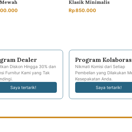
k Mewah
Klasik Minimalis
000.000
Rp
850.000
gram Dealer
Program Kolaboras
tkan Diskon Hingga 30% dan
Nikmati Komisi dari Setiap
si Furnitur Kami yang Tak
Pembelian yang Dilakukan Me
ndingi.
Kesepakatan Anda.
Saya tertarik!
Saya tertarik!