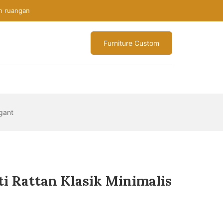
n ruangan
Furniture Custom
egant
ti Rattan Klasik Minimalis