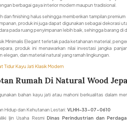
engan berbagai gaya interior modern maupun tradisional.
oh dan finishing halus sehingga memberikan tampilan premium
mpanan, produk ini juga dapat digunakan sebagai dekorasi uta
udara pada ruang penyimpanan lebih baik, sehingga barang di 
k Minimalis Elegant terletak pada ketahanan material, penger
Jepara, produk ini menawarkan nilai investasi jangka pa
 elegan, dan material natural yang ramah lingkungan.
 Tidur Kayu Jati Klasik Modern
otan Rumah Di Natural Wood Jepa
unakan bahan kayu jati atau mahoni berkualitas dalam mem
an Hidup dan Kehutanan Lestari:
VLHH-33-07-0610
iki Ijin Usaha Resmi
Dinas Perindustrian dan Perdaga