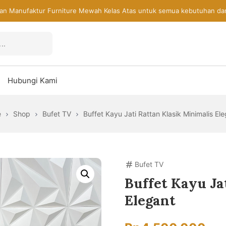
an Manufaktur Furniture Mewah Kelas Atas untuk semua kebutuhan da
Hubungi Kami
e
Shop
Bufet TV
Buffet Kayu Jati Rattan Klasik Minimalis El
Bufet TV
Buffet Kayu Ja
Elegant