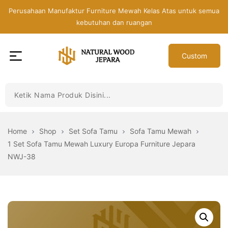
Skip
Perusahaan Manufaktur Furniture Mewah Kelas Atas untuk semua
to
kebutuhan dan ruangan
the
content
Custom
Toko
Mebel
Jepara
Murah
-
Home
Shop
Set Sofa Tamu
Sofa Tamu Mewah
Furniture
1 Set Sofa Tamu Mewah Luxury Europa Furniture Jepara
Jati
NWJ-38
Mewah
Modern