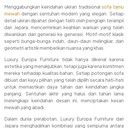
Mewah Luxury Europa Furniture Jepara NWJ-38
Menggabungkan keindahan ukiran tradisional
sofa tamu
Kami buatkan invoice sebagai bukti pemesanan dan
mewah
dengan sentuhan modern yang elegan. Setiap
barang pemesanan akan kami proses
detail ukiran dipahat dengan teliti oleh pengrajin terampil
Pelunasan 25-30% bisa Anda bayarkan saat produk
dari Jepara, mencerminkan keahlian warisan yang telah
furniture Sofa Tamu Mewah NWJ-38 yang Anda pesan
diwariskan dari generasi ke generasi. Motif-motif klasik
sudah selesai siap kirim dan sampai di lokasi.
seperti bunga-bunga indah, daun-daun melingkar, dan
geometri artistik memberikan nuansa yang khas.
Luxury Europa Furniture tidak hanya dikenal karena
estetika yang menakjubkan, tetapi juga karena komitmen
mereka terhadap kualitas bahan. Setiap potongan sofa
dibuat dari kayu pilihan yang telah dipilih secara hati-hati
untuk memastikan daya tahan dan keindahan jangka
panjang. Sentuhan akhir yang halus dan tahan lama
melengkapi keindahan desain ini, menciptakan kesan
mewah yang abadi.
Dalam dunia perabotan, Luxury Europa Furniture dari
Jepara menghadirkan kombinasi yang sempurna antara