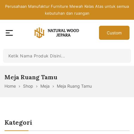
Skip
Perusahaan Manufaktur Furniture Mewah Kelas Atas untuk semua
to
kebutuhan dan ruangan
the
content
Custom
Toko
Mebel
Jepara
Murah
-
Meja Ruang Tamu
Furniture
Home
Shop
Meja
Meja Ruang Tamu
Jati
Mewah
Modern
Kategori